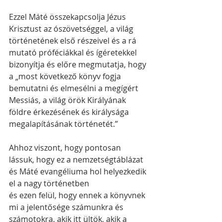
Ezzel Máté összekapcsolja Jézus 
Krisztust az ószövetséggel, a világ 
történetének első részeivel és a rá 
mutató próféciákkal és ígéretekkel 
bizonyítja és előre megmutatja, hogy 
a „most következő könyv fogja 
bemutatni és elmesélni a megígért 
Messiás, a világ örök Királyának 
földre érkezésének és királysága 
megalapításának történetét.”
Ahhoz viszont, hogy pontosan 
lássuk, hogy ez a nemzetségtáblázat 
és Máté evangéliuma hol helyezkedik 
el a nagy történetben
és ezen felül, hogy ennek a könyvnek 
mi a jelentősége számunkra és 
számotokra, akik itt ültök, akik a 