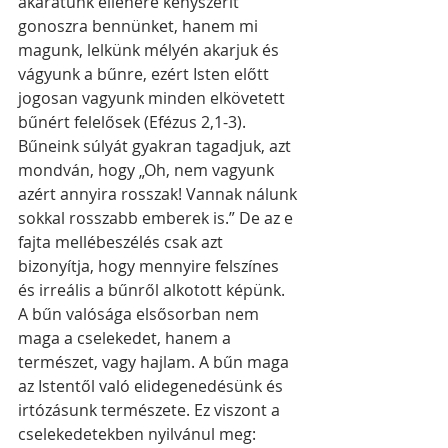
akaratunk ellenére kényszerít 
gonoszra bennünket, hanem mi 
magunk, lelkünk mélyén akarjuk és 
vágyunk a bűnre, ezért Isten előtt 
jogosan vagyunk minden elkövetett 
bűnért felelősek (Efézus 2,1-3). 
Bűneink súlyát gyakran tagadjuk, azt 
mondván, hogy „Oh, nem vagyunk 
azért annyira rosszak! Vannak nálunk 
sokkal rosszabb emberek is.” De az e 
fajta mellébeszélés csak azt 
bizonyítja, hogy mennyire felszínes 
és irreális a bűnről alkotott képünk. 
A bűn valósága elsősorban nem 
maga a cselekedet, hanem a 
természet, vagy hajlam. A bűn maga 
az Istentől való elidegenedésünk és 
irtózásunk természete. Ez viszont a 
cselekedetekben nyilvánul meg: 