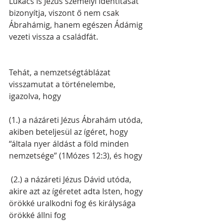
Lukács is Jézus személyi identitását 
bizonyítja, viszont ő nem csak 
Ábrahámig, hanem egészen Ádámig 
vezeti vissza a családfát.
Tehát, a nemzetségtáblázat 
visszamutat a történelembe, 
igazolva, hogy
(1.) a názáreti Jézus Ábrahám utóda, 
akiben beteljesül az ígéret, hogy 
“általa nyer áldást a föld minden 
nemzetsége” (1Mózes 12:3), és hogy
 (2.) a názáreti Jézus Dávid utóda, 
akire azt az ígéretet adta Isten, hogy 
örökké uralkodni fog és királysága 
örökké állni fog