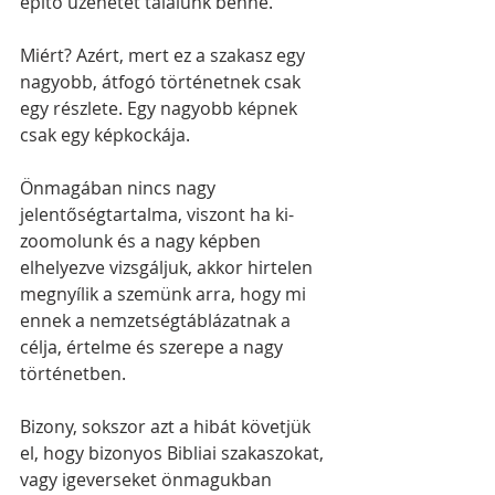
építő üzenetet találunk benne.
Miért? Azért, mert ez a szakasz egy 
nagyobb, átfogó történetnek csak 
egy részlete. Egy nagyobb képnek 
csak egy képkockája.
Önmagában nincs nagy 
jelentőségtartalma, viszont ha ki-
zoomolunk és a nagy képben 
elhelyezve vizsgáljuk, akkor hirtelen 
megnyílik a szemünk arra, hogy mi 
ennek a nemzetségtáblázatnak a 
célja, értelme és szerepe a nagy 
történetben. 
Bizony, sokszor azt a hibát követjük 
el, hogy bizonyos Bibliai szakaszokat, 
vagy igeverseket önmagukban 