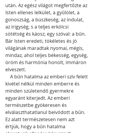
után. Az egész világot megfertőzte az 
Isten ellenes lelkület, a gyűlölet, a 
gonoszság, a büszkeség, az indulat, 
az irigység, s a teljes erkölcsi 
sötétség és káosz, egy szóval: a bűn. 
Bár Isten eredeti, tökéletes és jó 
világának maradtak nyomai, mégis, 
mindaz, ahol teljes békesség, egység, 
öröm és harmónia honolt, immáron 
elveszett. 
    A bűn hatalma az emberi szív felett 
kivétel nélkül minden emberre és 
minden születendő gyermekre 
egyaránt kiterjedt. Az emberi 
természetbe gyökeresen és 
elválaszthatatlanul beivódott a bűn. 
Ez alatt természetesen nem azt 
értjük, hogy a bűn hatalma 