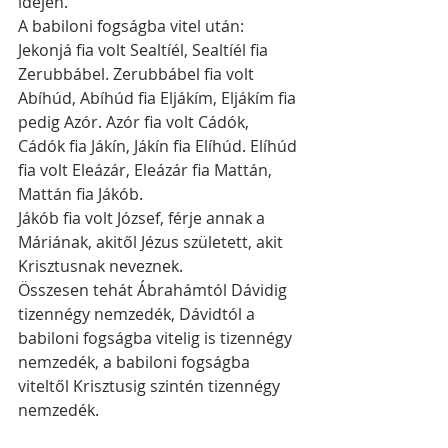
idején.
A babiloni fogságba vitel után: 
Jekonjá fia volt Sealtíél, Sealtíél fia 
Zerubbábel. Zerubbábel fia volt 
Abíhúd, Abíhúd fia Eljákím, Eljákím fia 
pedig Azór. Azór fia volt Cádók, 
Cádók fia Jákín, Jákín fia Elíhúd. Elíhúd 
fia volt Eleázár, Eleázár fia Mattán, 
Mattán fia Jákób.
Jákób fia volt József, férje annak a 
Máriának, akitől Jézus született, akit 
Krisztusnak neveznek.
Összesen tehát Ábrahámtól Dávidig 
tizennégy nemzedék, Dávidtól a 
babiloni fogságba vitelig is tizennégy 
nemzedék, a babiloni fogságba 
viteltől Krisztusig szintén tizennégy 
nemzedék.