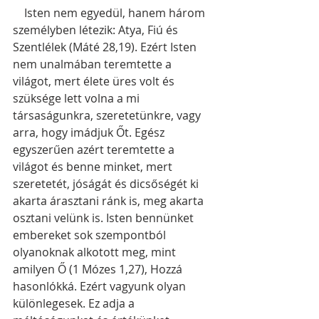
    Isten nem egyedül, hanem három 
személyben létezik: Atya, Fiú és 
Szentlélek (Máté 28,19). Ezért Isten 
nem unalmában teremtette a 
világot, mert élete üres volt és 
szüksége lett volna a mi 
társaságunkra, szeretetünkre, vagy 
arra, hogy imádjuk Őt. Egész 
egyszerűen azért teremtette a 
világot és benne minket, mert 
szeretetét, jóságát és dicsőségét ki 
akarta árasztani ránk is, meg akarta 
osztani velünk is. Isten bennünket 
embereket sok szempontból 
olyanoknak alkotott meg, mint 
amilyen Ő (1 Mózes 1,27), Hozzá 
hasonlókká. Ezért vagyunk olyan 
különlegesek. Ez adja a 