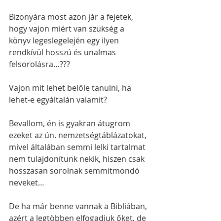
Bizonyára most azon jár a fejetek, 
hogy vajon miért van szükség a 
könyv legeslegelején egy ilyen 
rendkívül hosszú és unalmas 
felsorolásra…???
Vajon mit lehet belőle tanulni, ha 
lehet-e egyáltalán valamit?
Bevallom, én is gyakran átugrom 
ezeket az ún. nemzetségtáblázatokat, 
mivel általában semmi lelki tartalmat 
nem tulajdonítunk nekik, hiszen csak 
hosszasan sorolnak semmitmondó 
neveket… 
De ha már benne vannak a Bibliában, 
azért a legtöbben elfogadjuk őket, de 