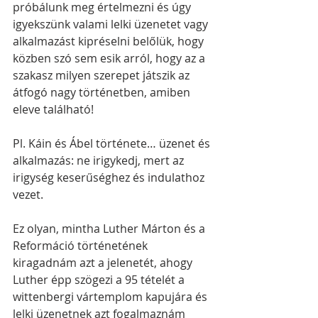
próbálunk meg értelmezni és úgy 
igyekszünk valami lelki üzenetet vagy 
alkalmazást kipréselni belőlük, hogy 
közben szó sem esik arról, hogy az a 
szakasz milyen szerepet játszik az 
átfogó nagy történetben, amiben 
eleve található!
Pl. Káin és Ábel története… üzenet és 
alkalmazás: ne irigykedj, mert az 
irigység keserűséghez és indulathoz 
vezet. 
Ez olyan, mintha Luther Márton és a 
Reformáció történetének 
kiragadnám azt a jelenetét, ahogy 
Luther épp szögezi a 95 tételét a 
wittenbergi vártemplom kapujára és 
lelki üzenetnek azt fogalmaznám 