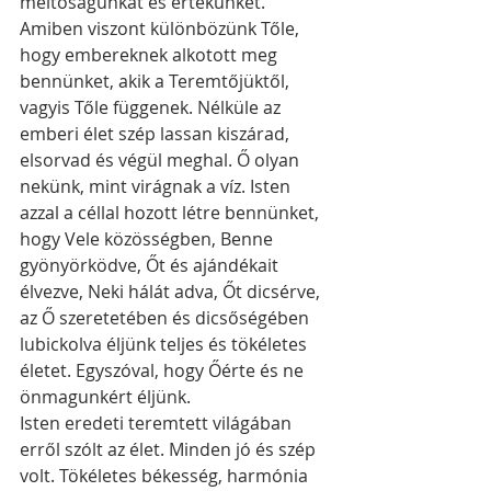
méltóságunkat és értékünket. 
Amiben viszont különbözünk Tőle, 
hogy embereknek alkotott meg 
bennünket, akik a Teremtőjüktől, 
vagyis Tőle függenek. Nélküle az 
emberi élet szép lassan kiszárad, 
elsorvad és végül meghal. Ő olyan 
nekünk, mint virágnak a víz. Isten 
azzal a céllal hozott létre bennünket, 
hogy Vele közösségben, Benne 
gyönyörködve, Őt és ajándékait 
élvezve, Neki hálát adva, Őt dicsérve, 
az Ő szeretetében és dicsőségében 
lubickolva éljünk teljes és tökéletes 
életet. Egyszóval, hogy Őérte és ne 
önmagunkért éljünk. 
Isten eredeti teremtett világában 
erről szólt az élet. Minden jó és szép 
volt. Tökéletes békesség, harmónia 