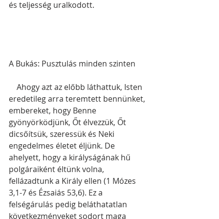
és teljesség uralkodott. 
A Bukás: Pusztulás minden szinten
    Ahogy azt az előbb láthattuk, Isten 
eredetileg arra teremtett bennünket, 
embereket, hogy Benne 
gyönyörködjünk, Őt élvezzük, Őt 
dicsőítsük, szeressük és Neki 
engedelmes életet éljünk. De 
ahelyett, hogy a királyságának hű 
polgáraiként éltünk volna, 
fellázadtunk a Király ellen (1 Mózes 
3,1-7 és Ézsaiás 53,6). Ez a 
felségárulás pedig beláthatatlan 
következményeket sodort maga 