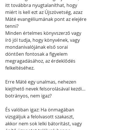
itt továbbra nyugtalaníthat, hogy 
miért is kell ezt az Újszövetség, azaz 
Máté evangéliumának pont az elejére 
tenni? 
Minden értelmes könyvszerző vagy 
író jól tudja, hogy könyvének, vagy 
mondanivalójának első sorai 
döntően fontosak a figyelem 
megragadásához, az érdeklődés 
felkeltéséhez. 
Erre Máté egy unalmas, nehezen 
kiejthető nevek felsorolásával kezdi… 
botrányos, nem igaz?
És valóban igaz: Ha önmagában 
vizsgáljuk a felolvasott szakaszt, 
akkor nem sok lelki bátorítást, vagy 