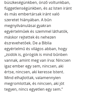
büszkeségünkben, önző voltunkban, 
függetlenségünkben, és az Isten iránt 
és más embertársak iránt való 
szeretet hiányában. A bűn 
megnyilvánulásai gyakran 
egyértelműek és szemmel láthatók, 
máskor rejtettek és nehezen 
észrevehetőek. De a Biblia 
egyértelmű és világos abban, hogy 
„zsidók is, görögök is mind bűnben 
vannak, amint meg van írva: Nincsen 
igaz ember egy sem, nincsen, aki 
értse, nincsen, aki keresse Istent. 
Mind elhajlottak, valamennyien 
megromlottak, és nincsen, aki jót 
tegyen, nincs egyetlen egy sem.” 
(Róma 3,9-12)
    A bűn két drasztikus 