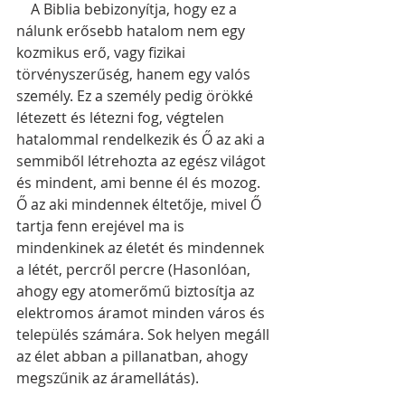
    A Biblia bebizonyítja, hogy ez a 
nálunk erősebb hatalom nem egy 
kozmikus erő, vagy fizikai 
törvényszerűség, hanem egy valós 
személy. Ez a személy pedig örökké 
létezett és létezni fog, végtelen 
hatalommal rendelkezik és Ő az aki a 
semmiből létrehozta az egész világot 
és mindent, ami benne él és mozog. 
Ő az aki mindennek éltetője, mivel Ő 
tartja fenn erejével ma is 
mindenkinek az életét és mindennek 
a létét, percről percre (Hasonlóan, 
ahogy egy atomerőmű biztosítja az 
elektromos áramot minden város és 
település számára. Sok helyen megáll 
az élet abban a pillanatban, ahogy 
megszűnik az áramellátás). 