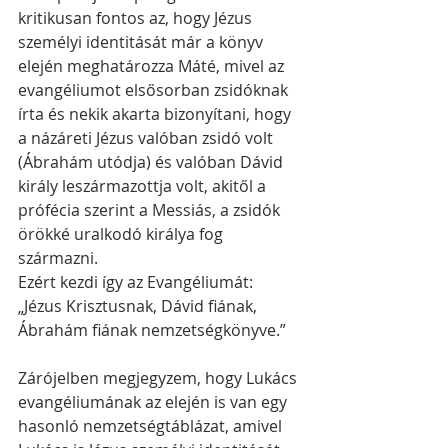
kritikusan fontos az, hogy Jézus 
személyi identitását már a könyv 
elején meghatározza Máté, mivel az 
evangéliumot elsősorban zsidóknak 
írta és nekik akarta bizonyítani, hogy 
a názáreti Jézus valóban zsidó volt 
(Ábrahám utódja) és valóban Dávid 
király leszármazottja volt, akitől a 
prófécia szerint a Messiás, a zsidók 
örökké uralkodó királya fog 
származni. 
Ezért kezdi így az Evangéliumát: 
„Jézus Krisztusnak, Dávid fiának, 
Ábrahám fiának nemzetségkönyve.”
Zárójelben megjegyzem, hogy Lukács 
evangéliumának az elején is van egy 
hasonló nemzetségtáblázat, amivel 