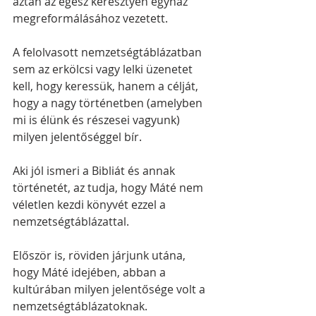
aztán az egész keresztyén egyház 
megreformálásához vezetett. 
A felolvasott nemzetségtáblázatban 
sem az erkölcsi vagy lelki üzenetet 
kell, hogy keressük, hanem a célját, 
hogy a nagy történetben (amelyben 
mi is élünk és részesei vagyunk) 
milyen jelentőséggel bír. 
Aki jól ismeri a Bibliát és annak 
történetét, az tudja, hogy Máté nem 
véletlen kezdi könyvét ezzel a 
nemzetségtáblázattal.
Először is, röviden járjunk utána, 
hogy Máté idejében, abban a 
kultúrában milyen jelentősége volt a 
nemzetségtáblázatoknak.