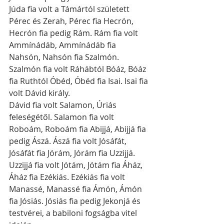
Júda fia volt a Támártól született 
Pérec és Zerah, Pérec fia Hecrón, 
Hecrón fia pedig Rám. Rám fia volt 
Ammínádáb, Ammínádáb fia 
Nahsón, Nahsón fia Szalmón. 
Szalmón fia volt Ráhábtól Bóáz, Bóáz 
fia Ruthtól Óbéd, Óbéd fia Isai. Isai fia 
volt Dávid király.
Dávid fia volt Salamon, Úriás 
feleségétől. Salamon fia volt 
Roboám, Roboám fia Abijjá, Abijjá fia 
pedig Ászá. Ászá fia volt Jósáfát, 
Jósáfát fia Jórám, Jórám fia Uzzijjá. 
Uzzijjá fia volt Jótám, Jótám fia Áház, 
Áház fia Ezékiás. Ezékiás fia volt 
Manassé, Manassé fia Ámón, Ámón 
fia Jósiás. Jósiás fia pedig Jekonjá és 
testvérei, a babiloni fogságba vitel 