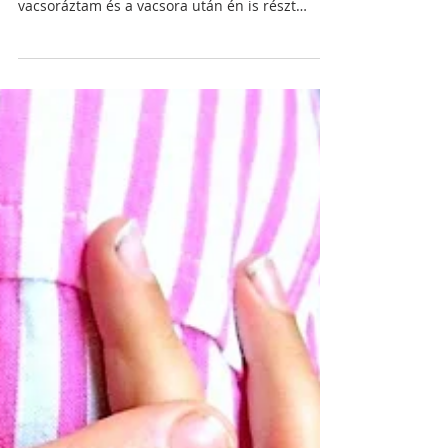
gyermekbiblia :)
Néhány évvel ezelőtt, amikor még Rachelnek
udvaroltam, egyik este a családjával együtt
vacsoráztam és a vacsora után én is részt
vettem a...