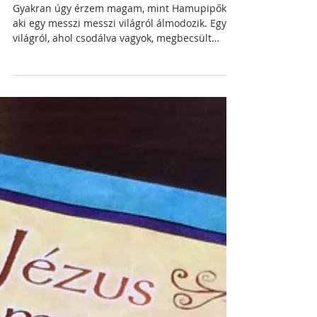
Kedves Hamupipőkék!
Gyakran úgy érzem magam, mint Hamupipőke,
aki egy messzi messzi világról álmodozik. Egy
világról, ahol csodálva vagyok, megbecsült
vagyok...