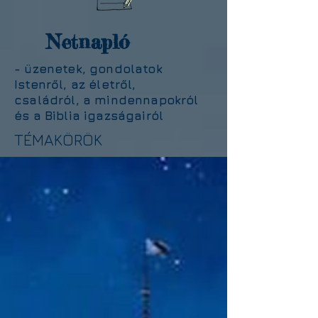
Netnapló
- üzenetek, gondolatok
Istenről, az életről,
családról, a mindennapokról
és a Biblia igazságairól
TÉMAKÖRÖK