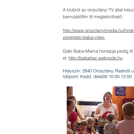
A klubról az oroszlányi TV által készí
bemutatófilm itt megtekinthető:
http://www.oroszlanyimedia.hu/hirek
zeretgeto-baba-vilag-
Gabi Baba-Mama honlapja pedig itt 
el:
http://babahaz.webnode.hu
Helyszín: 2840 Oroszlány, Radnóti u
Időpont: Kedd, délelőtt 10:00-12:00