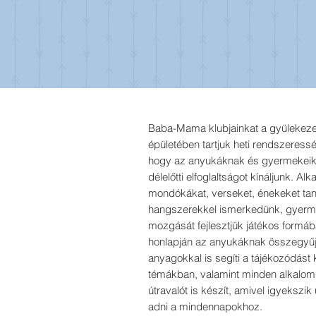
Baba-Mama klubjainkat a gyülekeze
épületében tartjuk heti rendszeress
hogy az anyukáknak és gyermekeik
délelőtti elfoglaltságot kínáljunk. Al
mondókákat, verseket, énekeket tan
hangszerekkel ismerkedünk, gyerm
mozgását fejlesztjük játékos formáb
honlapján az anyukáknak összegyűjt
anyagokkal is segíti a tájékozódást
témákban, valamint minden alkalomm
útravalót is készít, amivel igyekszik
adni a mindennapokhoz.