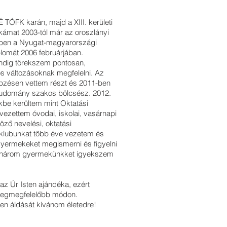
TÓFK karán, majd a XIII. kerületi
ámat 2003-tól már az oroszlányi
zben a Nyugat-magyarországi
omát 2006 februárjában.
ndig törekszem pontosan,
os változásoknak megfelelni. Az
zésen vettem részt és 2011-ben
tudomány szakos bölcsész. 2012.
kbe kerültem mint Oktatási
vezettem óvodai, iskolai, vasárnapi
öző nevelési, oktatási
klubunkat több éve vezetem és
yermekeket megismerni és figyelni
vül három gyermekünkket igyekszem
z Úr Isten ajándéka, ezért
 legmegfelelőbb módon.
ten áldását kívánom életedre!