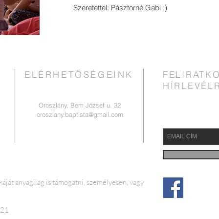
Szeretettel: Pásztorné Gabi :)
ELÉRHETŐSÉGEINK
FELIRATK
HÍRLEVÉL
Oroszlány, Bem József u. 32
oroszlany.baptista@gmail.com
ját anyagilag is támogatni, személyesen, vagy
321