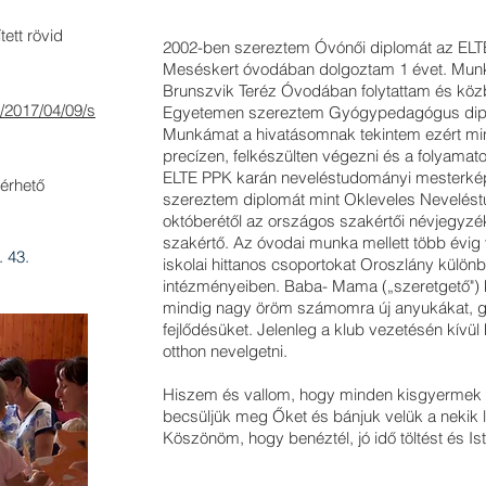
tett rövid
2002-ben szereztem Óvónői diplomát az ELTÉ 
Meséskert óvodában dolgoztam 1 évet. Munk
Brunszvik Teréz Óvodában folytattam és kö
/2017/04/09/s
Egyetemen szereztem Gyógypedagógus dipl
Munkámat a hivatásomnak tekintem ezért mi
precízen, felkészülten végezni és a folyamat
ELTE PPK karán neveléstudományi mesterkép
érhető
szereztem diplomát mint Okleveles Nevelés
októberétől az országos szakértői névjegyzé
szakértő. Az óvodai munka mellett több évig 
. 43.
iskolai hittanos csoportokat Oroszlány különb
intézményeiben. Baba- Mama („szeretgető") 
mindig nagy öröm számomra új anyukákat, g
fejlődésüket. Jelenleg a klub vezetésén kí
otthon nevelgetni.
Hiszem és vallom, hogy minden kisgyermek a
becsüljük meg Őket és bánjuk velük a nekik
Köszönöm, hogy benéztél, jó idő töltést és Is