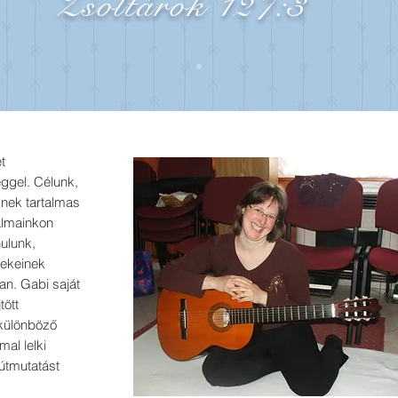
Zsoltárok 127:3
t
éggel. Célunk,
nek tartalmas
kalmainkon
ulunk,
ekeinek
an. Gabi saját
ött
 különböző
al lelki
 útmutatást