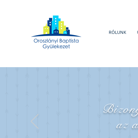
RÓLUNK
Bizon
az 