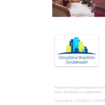
Ha szeretnéd gyülekezetünk munká
banki átutalással is megteheted:
Gránit Bank: 12100011-10580