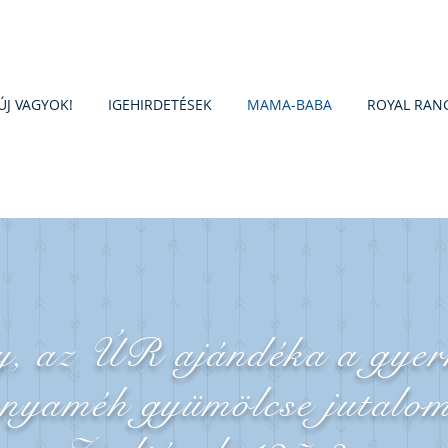
ÚJ VAGYOK!
IGEHIRDETÉSEK
MAMA-BABA
ROYAL RAN
y, az ÚR ajándéka a gyer
anyaméh gyümölcse jutalo