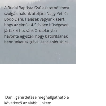
A Budai Baptista Gyülekezetből most 
szolgált nálunk utoljára Nagy Peti és 
Bodó Dani. Hálásak vagyunk azért, 
hogy az elmúlt 4-5 évben hűségesen 
jártak ki hozzánk Oroszlányba 
havonta egyszer, hogy bátorítsanak 
bennünket az Igével és jelenlétükkel. 
 Dani igehirdetése meghallgatható a 
következő az alábbi linken: