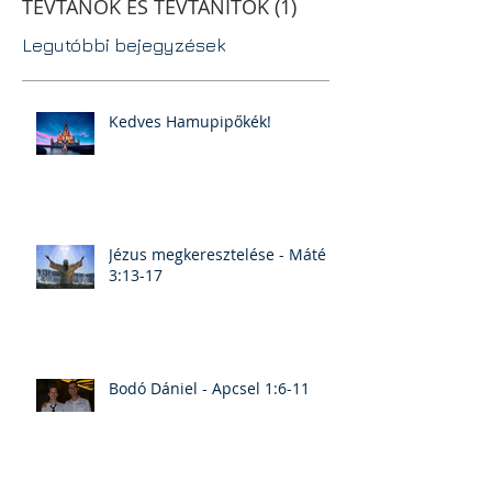
TÉVTANOK ÉS TÉVTANÍTÓK
(1)
1 post
Legutóbbi bejegyzések
Kedves Hamupipőkék!
Jézus megkeresztelése - Máté
3:13-17
Bodó Dániel - Apcsel 1:6-11