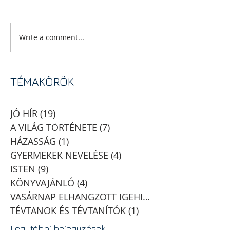
Write a comment...
TÉMAKÖRÖK
JÓ HÍR
(19)
19 posts
A VILÁG TÖRTÉNETE
(7)
7 posts
HÁZASSÁG
(1)
1 post
GYERMEKEK NEVELÉSE
(4)
4 posts
ISTEN
(9)
9 posts
KÖNYVAJÁNLÓ
(4)
4 posts
VASÁRNAP ELHANGZOTT IGEHIRDETÉSEK
TÉVTANOK ÉS TÉVTANÍTÓK
(1)
1 post
Legutóbbi bejegyzések