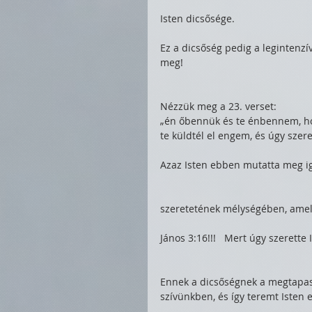
Isten dicsősége.
Ez a dicsőség pedig a legintenz
meg!
Nézzük meg a 23. verset:
„én őbennük és te énbennem, hog
te küldtél el engem, és úgy szer
Azaz Isten ebben mutatta meg ig
szeretetének mélységében, amel
János 3:16!!!   Mert úgy szerette 
Ennek a dicsőségnek a megtapasz
szívünkben, és így teremt Isten 