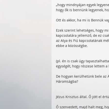
„hogy mindnyájan egyek legyene
hogy ők is bennünk legyenek, hog
Ott és akkor, ha mi is Bennük va
Ezek szerint lehetséges, hogy mi
kapcsolatára jellemző, de ez csa
az Atya és Fiú kapcsolatának mél
ebbe a közösségbe.
(pl. én is csak úgy tapasztalhat
egységét, hogy részese lettem a
De hogyan kerülhetünk bele az At
Háromságba?
Jézus Krisztus által. Ő jött el ér
Ő szenvedett, majd halt meg, hog