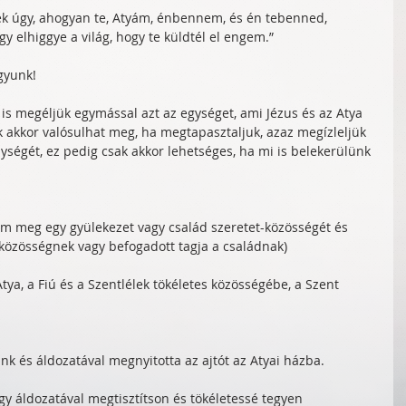
k úgy, ahogyan te, Atyám, énbennem, és én tebenned, 
y elhiggye a világ, hogy te küldtél el engem.”
gyunk!
 is megéljük egymással azt az egységet, ami Jézus és az Atya 
k akkor valósulhat meg, ha megtapasztaljuk, azaz megízleljük 
ységét, ez pedig csak akkor lehetséges, ha mi is belekerülünk 
tam meg egy gyülekezet vagy család szeretet-közösségét és 
 közösségnek vagy befogadott tagja a családnak)
ya, a Fiú és a Szentlélek tökéletes közösségébe, a Szent 
tünk és áldozatával megnyitotta az ajtót az Atyai házba. 
y áldozatával megtisztítson és tökéletessé tegyen 