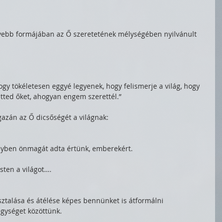
ívebb formájában az Ő szeretetének mélységében nyilvánult 
y tökéletesen eggyé legyenek, hogy felismerje a világ, hogy 
etted őket, ahogyan engem szerettél.”
azán az Ő dicsőségét a világnak:
yben önmagát adta értünk, emberekért. 
Isten a világot….
talása és átélése képes bennünket is átformálni 
egységet közöttünk.