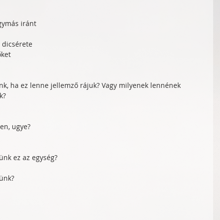
gymás iránt  
dicsérete   
ket  
k, ha ez lenne jellemző rájuk? Vagy milyenek lennének 
k?
en, ugye?
ünk ez az egység?
nünk?