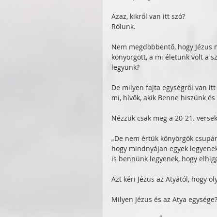
Azaz, kikről van itt szó?
Rólunk.
Nem megdöbbentő, hogy Jézus már
könyörgött, a mi életünk volt a 
legyünk?
De milyen fajta egységről van it
mi, hívők, akik Benne hiszünk és
Nézzük csak meg a 20-21. versek
„De nem értük könyörgök csupán
hogy mindnyájan egyek legyenek
is bennünk legyenek, hogy elhigg
Azt kéri Jézus az Atyától, hogy 
Milyen Jézus és az Atya egysége