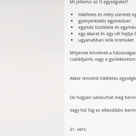
Mi jellemzi az Ő egységüket?
tökéletes és mély szeretet e
gyönyörködés egymásban  
egymás tisztelete és egymás 
egy akarat és egy cél hajtja ő
ugyanabban lelik örömüket 
Milyenek lennének a házasságain
családjaink, vagy a gyülekezetün
Akkor lennénk tökéletes egységb
De hogyan valósulhat meg benn
Vagy hol fog ez elkezdődni ben
21. vers: