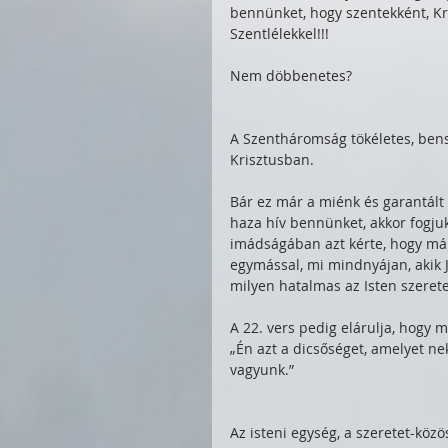
bennünket, hogy szentekként, Kr
Szentlélekkel!!!
Nem döbbenetes?
A Szentháromság tökéletes, bens
Krisztusban. 
Bár ez már a miénk és garantált
haza hív bennünket, akkor fogjuk 
imádságában azt kérte, hogy már
egymással, mi mindnyájan, akik 
milyen hatalmas az Isten szerete
A 22. vers pedig elárulja, hogy 
„Én azt a dicsőséget, amelyet n
vagyunk.”
Az isteni egység, a szeretet-közö