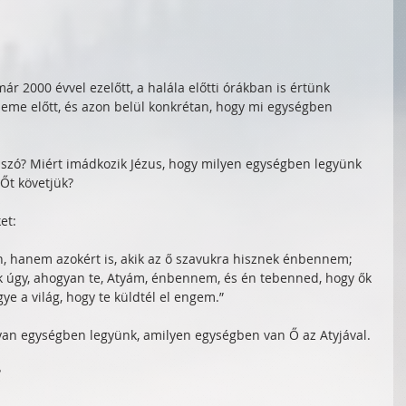
 2000 évvel ezelőtt, a halála előtti órákban is értünk 
szeme előtt, és azon belül konkrétan, hogy mi egységben 
t szó? Miért imádkozik Jézus, hogy milyen egységben legyünk 
 Őt követjük?
et:
, hanem azokért is, akik az ő szavukra hisznek énbennem;
 úgy, ahogyan te, Atyám, énbennem, és én tebenned, hogy ők 
ye a világ, hogy te küldtél el engem.”
olyan egységben legyünk, amilyen egységben van Ő az Atyjával. 
?