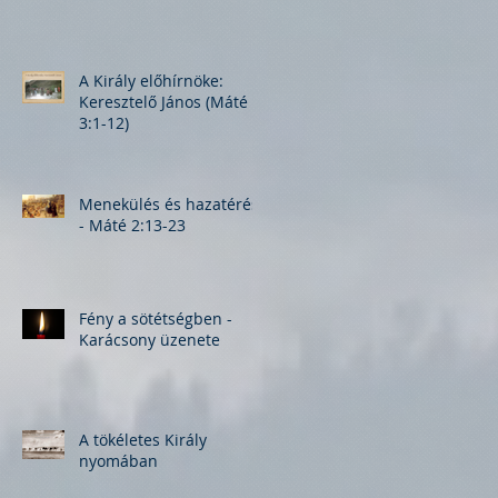
A Király előhírnöke:
Keresztelő János (Máté
3:1-12)
Menekülés és hazatérés
- Máté 2:13-23
Fény a sötétségben -
Karácsony üzenete
A tökéletes Király
nyomában