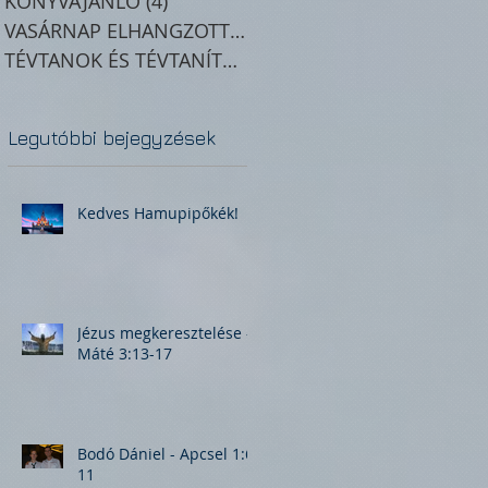
KÖNYVAJÁNLÓ
(4)
4 posts
VASÁRNAP ELHANGZOTT IGEHIRDETÉSEK
(11)
11 post
TÉVTANOK ÉS TÉVTANÍTÓK
(1)
1 post
Legutóbbi bejegyzések
Kedves Hamupipőkék!
Jézus megkeresztelése -
Máté 3:13-17
Bodó Dániel - Apcsel 1:6-
11