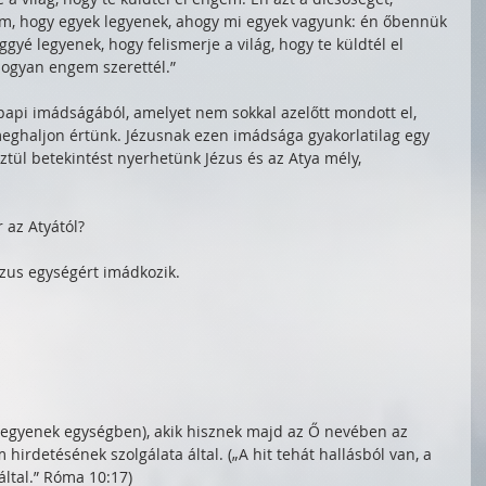
am, hogy egyek legyenek, ahogy mi egyek vagyunk: én őbennük 
yé legyenek, hogy felismerje a világ, hogy te küldtél el 
hogyan engem szerettél.”
őpapi imádságából, amelyet nem sokkal azelőtt mondott el, 
meghaljon értünk. Jézusnak ezen imádsága gyakorlatilag egy 
tül betekintést nyerhetünk Jézus és az Atya mély, 
r az Atyától?
zus egységért imádkozik. 
legyenek egységben), akik hisznek majd az Ő nevében az 
 hirdetésének szolgálata által. („A hit tehát hallásból van, a 
által.” Róma 10:17)