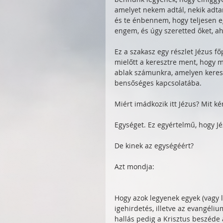
amelyet nekem adtál, nekik adt
és te énbennem, hogy teljesen egg
engem, és úgy szeretted őket, a
Ez a szakasz egy részlet Jézus f
mielőtt a keresztre ment, hogy 
ablak számunkra, amelyen keresz
bensőséges kapcsolatába. 
Miért imádkozik itt Jézus? Mit ké
Egységet. Ez egyértelmű, hogy Jé
De kinek az egységéért?
Azt mondja:
Hogy azok legyenek egyek (vagy 
igehirdetés, illetve az evangélium
hallás pedig a Krisztus beszéde 