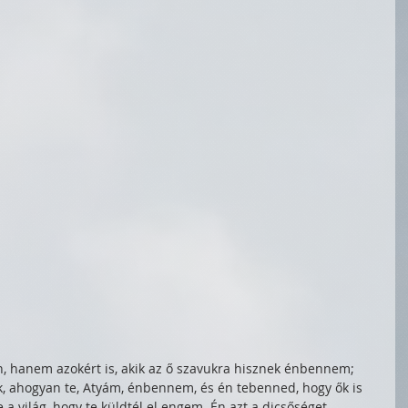
 hanem azokért is, akik az ő szavukra hisznek énbennem; 
, ahogyan te, Atyám, énbennem, és én tebenned, hogy ők is 
a világ, hogy te küldtél el engem. Én azt a dicsőséget, 