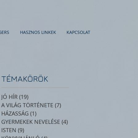
GERS
HASZNOS LINKEK
KAPCSOLAT
TÉMAKÖRÖK
JÓ HÍR
(19)
19 posts
A VILÁG TÖRTÉNETE
(7)
7 posts
HÁZASSÁG
(1)
1 post
GYERMEKEK NEVELÉSE
(4)
4 posts
ISTEN
(9)
9 posts