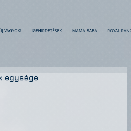
ÚJ VAGYOK!
IGEHIRDETÉSEK
MAMA-BABA
ROYAL RAN
ek egysége