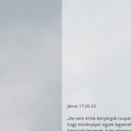
János 17:20-23
„De nem értük könyörgök csupán,
hogy mindnyájan egyek legyenek
bennünk legyenek, hogy elhiggye 